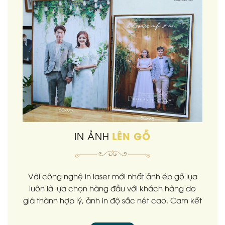
LÊN GỖ
IN ẢNH
Với công nghệ in laser mới nhất ảnh ép gỗ lụa
luôn là lựa chọn hàng đầu với khách hàng do
giá thành hợp lý, ảnh in độ sắc nét cao. Cam kết
không ẩm mốc không bay màu. NÓI KHÔNG với
in phun.