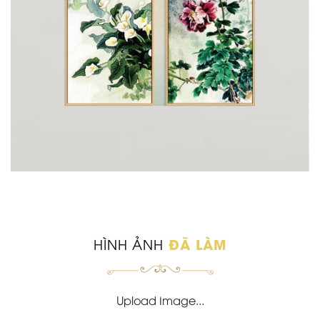
ĐÃ LÀM
HÌNH ẢNH
Upload Image...