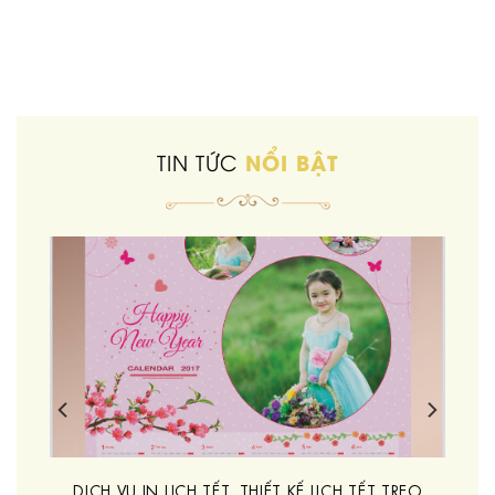
NỔI BẬT
TIN TỨC
DỊCH VỤ IN LỊCH TẾT, THIẾT KẾ LỊCH TẾT TREO