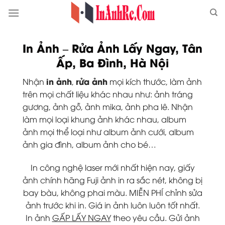
Skip
to
content
In Ảnh – Rửa Ảnh Lấy Ngay, Tân
Ấp, Ba Đình, Hà Nội
in ảnh
rửa ảnh
Nhận
,
mọi kích thước, làm ảnh
trên mọi chất liệu khác nhau như: ảnh tráng
gương, ảnh gỗ, ảnh mika, ảnh pha lê. Nhận
làm mọi loại khung ảnh khác nhau, album
ảnh mọi thể loại như album ảnh cưới, album
ảnh gia đình, album ảnh cho bé…
In công nghệ laser mới nhất hiện nay, giấy
ảnh chính hãng Fuji ảnh in ra sắc nét, không bị
bay bàu, không phai màu. MIỄN PHÍ chỉnh sửa
ảnh trước khi in. Giá in ảnh luôn luôn tốt nhất.
In ảnh
GẤP LẤY NGAY
theo yêu cầu. Gửi ảnh