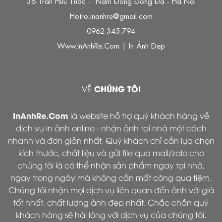
36 Trần Hữu Tước - Nam Đồng Đống Đa - Hà Nội
Hotro.inanhre@gmail.com
0962.345.794
Www.InAnhRe.Com
|
In Ảnh Đẹp
CHÚNG TÔI
VỀ
InAnhRe.Com
là website hỗ trợ quý khách hàng về
dịch vụ in ảnh online - nhận ảnh tại nhà một cách
nhanh và đơn giản nhất. Quý khách chỉ cần lựa chọn
kích thước, chất liệu và gửi file qua mail/zalo cho
chúng tôi là có thể nhận sản phẩm ngay tại nhà,
ngay trong ngày mà không cần mất công qua tiệm.
Chúng tôi nhận mọi dịch vụ liên quan đến ảnh với giá
tốt nhất, chất lượng ảnh đẹp nhất. Chắc chắn quý
khách hàng sẽ hài lòng với dịch vụ của chúng tôi.